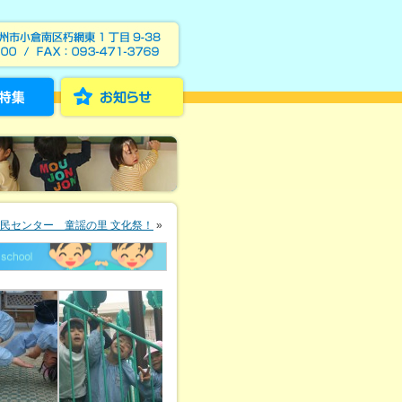
民センター 童謡の里 文化祭！
»