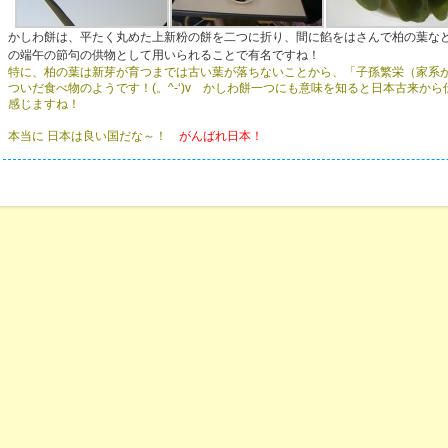
かしわ餅は、平たく丸めた上新粉の餅を二つに折り、間に餡をはさんで柏の葉な
の端午の節句の供物として用いられることで有名ですね！
特に、柏の葉は新芽が育つまでは古い葉が落ちないことから、「子孫繁栄（家系
ついだ食べ物のようです！
(。^-‘)v
かしわ餅一つにも意味を知ると日本古来から
感じますね！
本当に 日本は良い国だな～！
がんばれ日本！