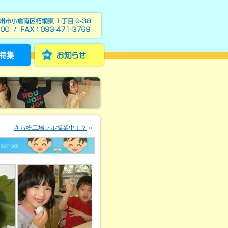
さら粉工場フル操業中！？
»