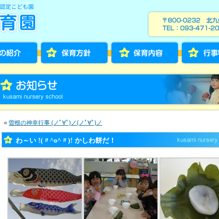
«
曽根の神幸行事 (ノﾟ∀ﾟ)ノ(ノﾟ∀ﾟ)ノ
わ～い !(〃^o^〃)! かしわ餅だ！