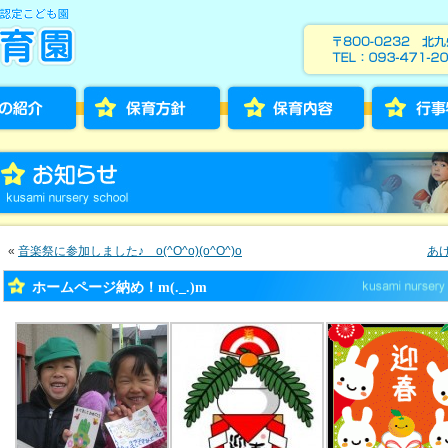
«
音楽祭に参加しました♪ o(^O^o)(o^O^)o
あ
ホームページ納め！m(._.)m