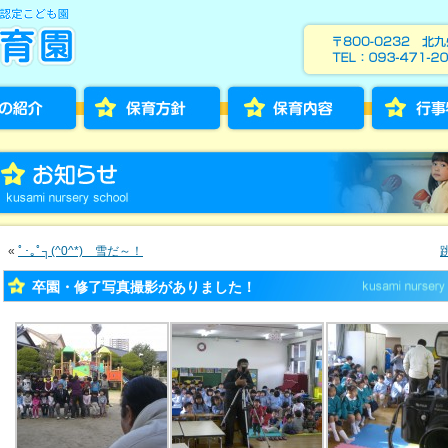
«
ﾟ･｡ﾟ┐(^0^*) 雪だ～！
卒園・修了写真撮影がありました！