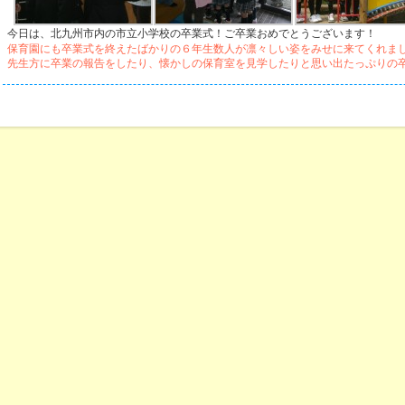
今日は、北九州市内の市立小学校の卒業式！ご卒業おめでとうございます！
保育園にも卒業式を終えたばかりの６年生数人が凛々しい姿をみせに来てくれま
先生方に卒業の報告をしたり、懐かしの保育室を見学したりと思い出たっぷりの