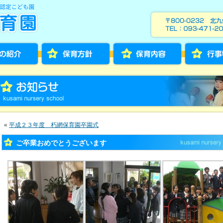
«
平成２３年度 朽網保育園卒園式
ご卒業おめでとうございます