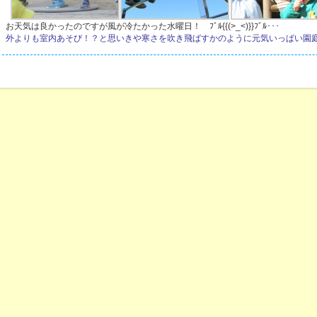
お天気は良かったのですが風が冷たかった水曜日！ ﾌﾞﾙ{{(>_<)}}ﾌﾞﾙ･･･
外よりも室内あそび！？と思いきや寒さを吹き飛ばすかのように元気いっぱい園