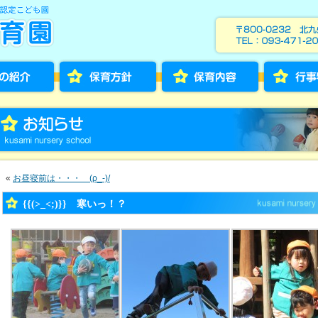
«
お昼寝前は・・・ (ρ_-)/
{{(>_<;)}} 寒いっ！？