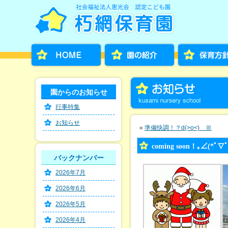
園からのお知らせ
行事特集
お知らせ
«
準備快調！？d(>o<) Ⅲ
coming soon！｡∠(*ﾟ∇
バックナンバー
2026年7月
2026年6月
2026年5月
2026年4月