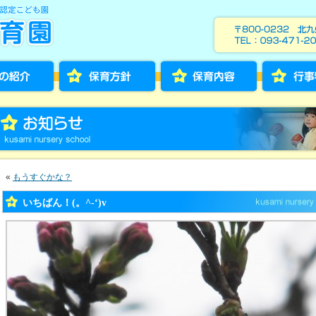
«
もうすぐかな？
いちばん！(。^-‘)v