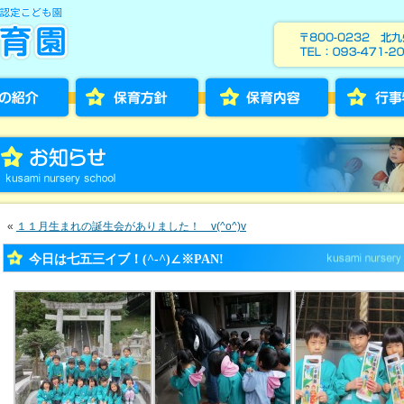
«
１１月生まれの誕生会がありました！ v(^o^)v
今日は七五三イブ！(^-^)∠※PAN!