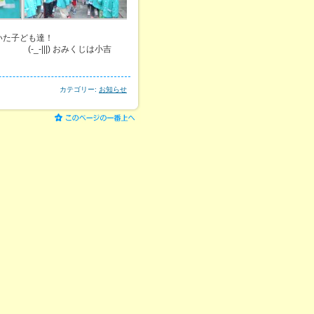
いた子ども達！
_-|||) おみくじは小吉
カテゴリー:
お知らせ