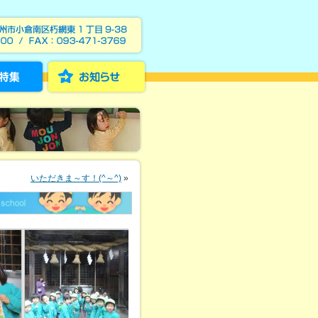
いただきま～す！(^～^)
»