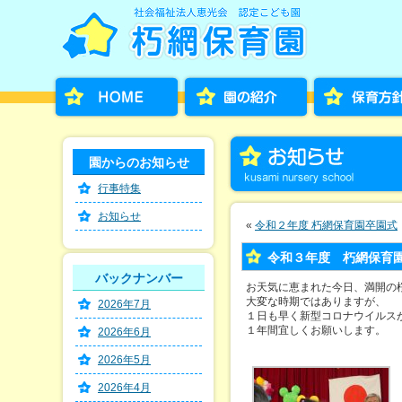
園からのお知らせ
行事特集
お知らせ
«
令和２年度 朽網保育園卒園式
令和３年度 朽網保育園
バックナンバー
お天気に恵まれた今日、満開の
大変な時期ではありますが、
2026年7月
１日も早く新型コロナウイルス
１年間宜しくお願いします。
2026年6月
2026年5月
2026年4月