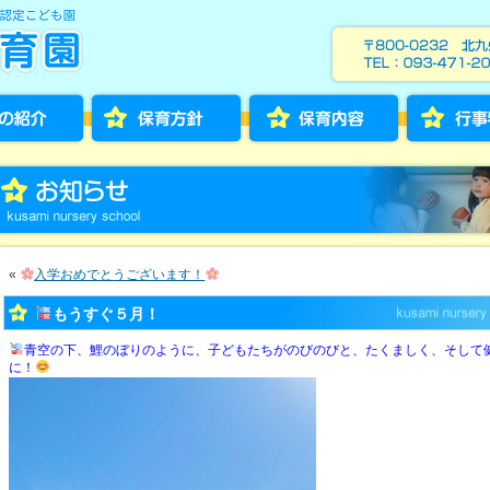
«
入学おめでとうございます！
もうすぐ５月！
青空の下、鯉のぼりのように、子どもたちがのびのびと、たくましく、そして
に！