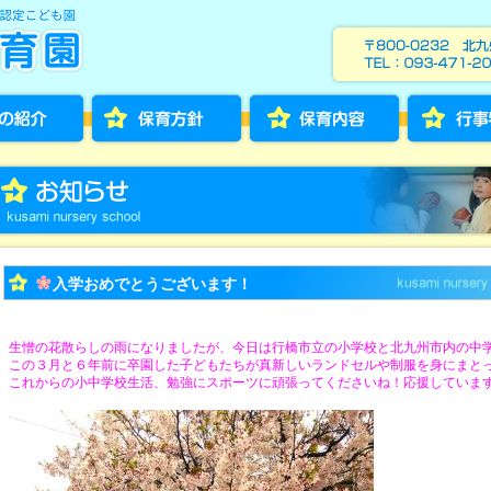
入学おめでとうございます！
生憎の花散らしの雨になりましたが、今日は行橋市立の小学校と北九州市内の中
この３月と６年前に卒園した子どもたちが真新しいランドセルや制服を身にまと
これからの小中学校生活、勉強にスポーツに頑張ってくださいね！応援していま